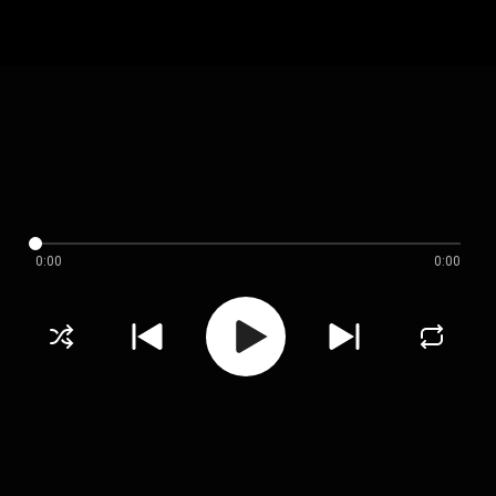
0:00
0:00