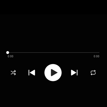
0:00
0:00