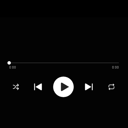
0:00
0:00