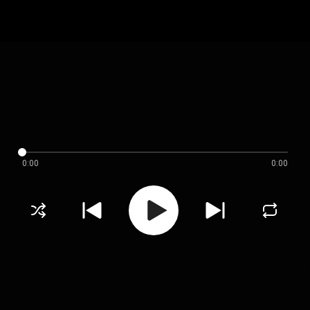
0:00
0:00