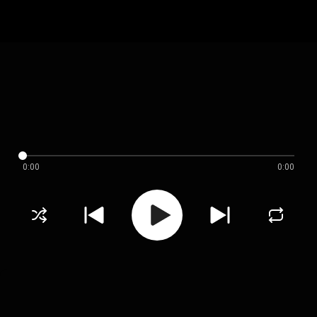
0:00
0:00