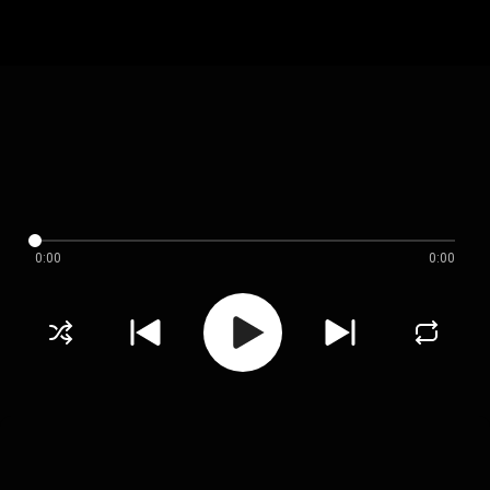
0:00
0:00