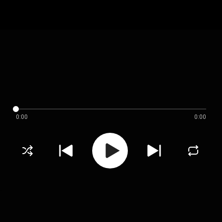
0:00
0:00