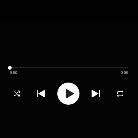
0:00
0:00