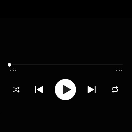
0:00
0:00