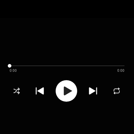
0:00
0:00