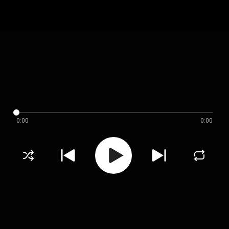
0:00
0:00