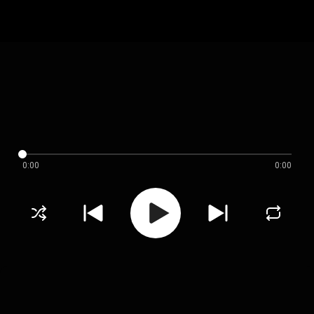
0:00
0:00