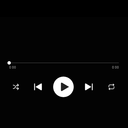
0:00
0:00