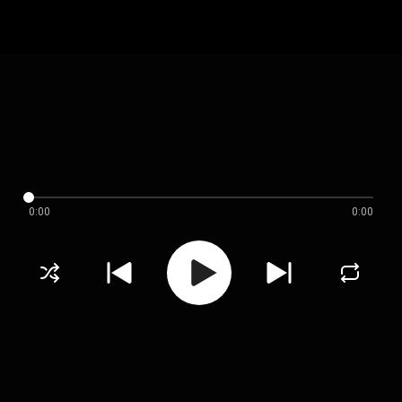
0:00
0:00