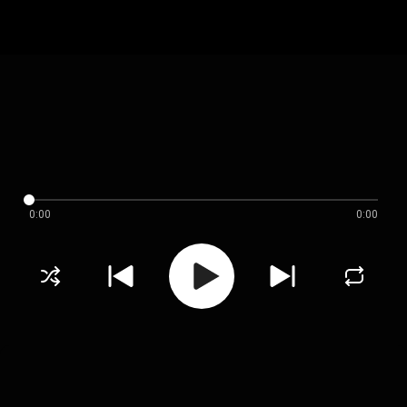
0:00
0:00