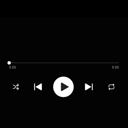
0:00
0:00