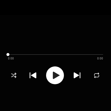
0:00
0:00