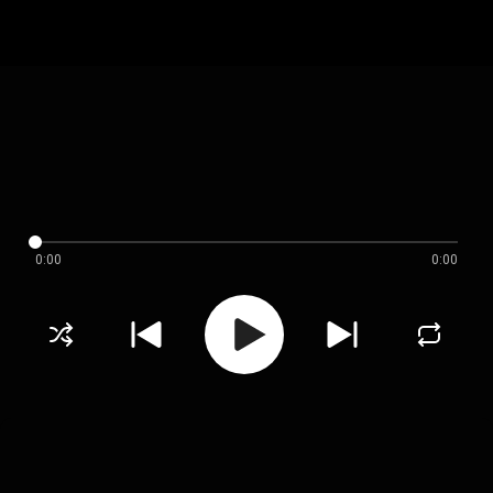
0:00
0:00