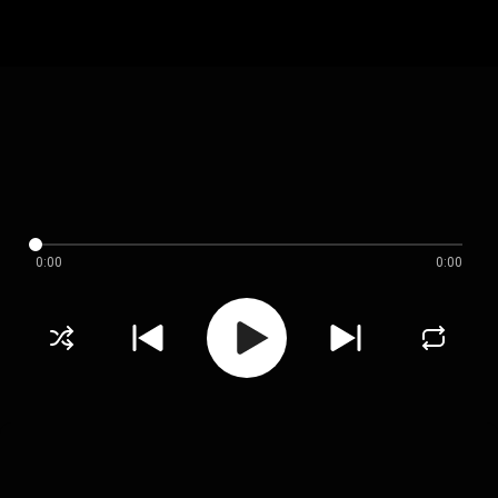
0:00
0:00