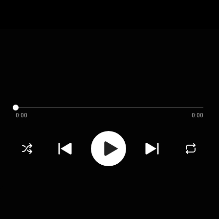
0:00
0:00