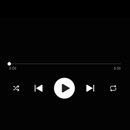
0:00
0:00