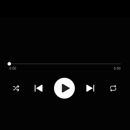
0:00
0:00