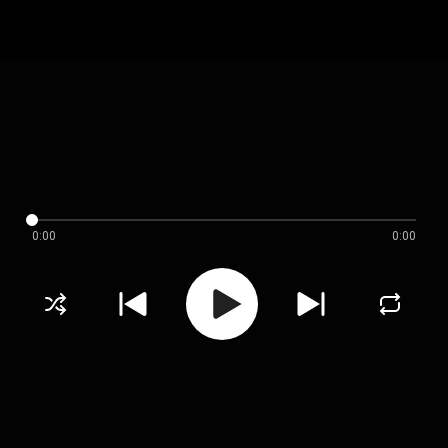
0:00
0:00