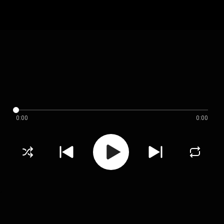
0:00
0:00