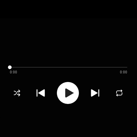
0:00
0:00