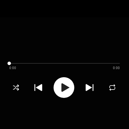
0:00
0:00