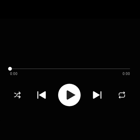
0:00
0:00