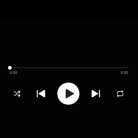
0:00
0:00