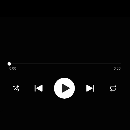
0:00
0:00