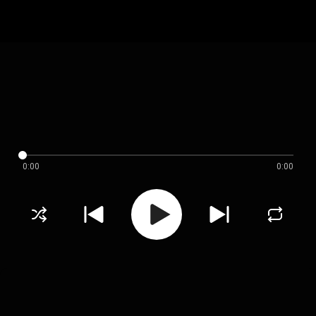
0:00
0:00