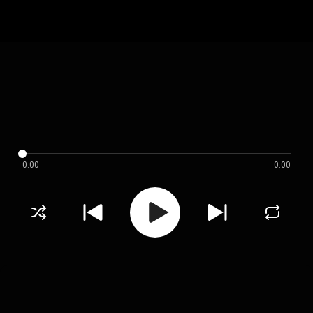
0:00
0:00