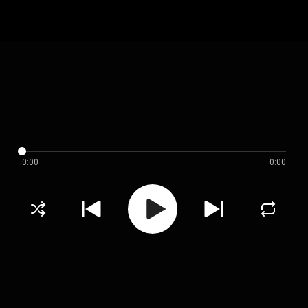
0:00
0:00