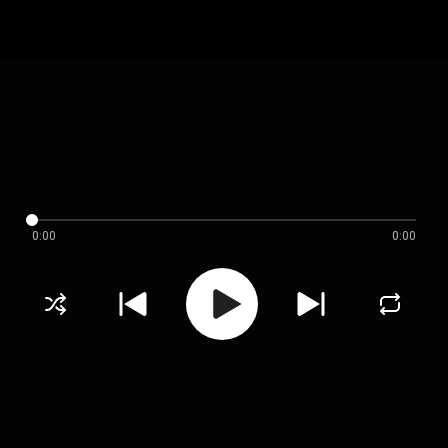
0:00
0:00