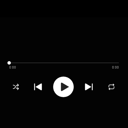
0:00
0:00