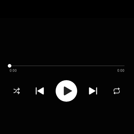
0:00
0:00