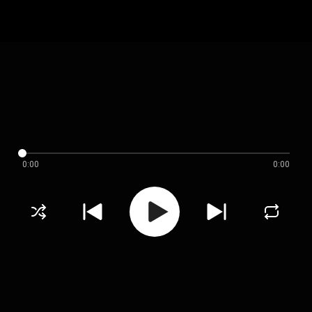
0:00
0:00