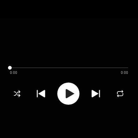
0:00
0:00