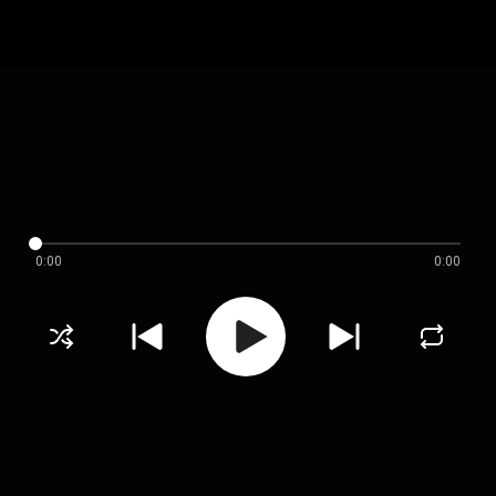
0:00
0:00