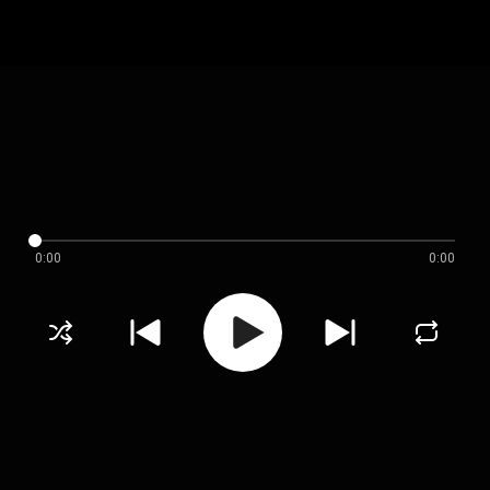
0:00
0:00