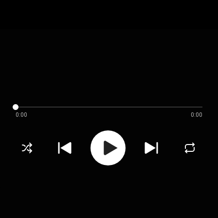
0:00
0:00