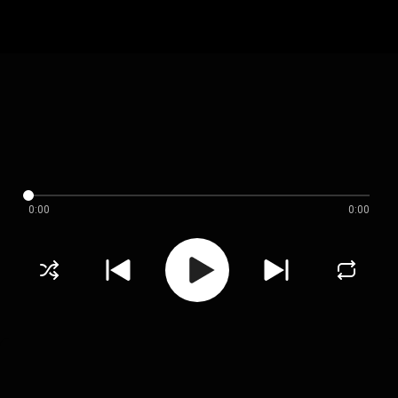
0:00
0:00