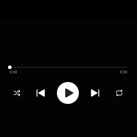
0:00
0:00