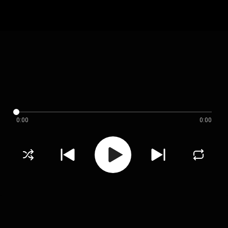
0:00
0:00