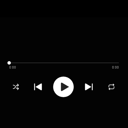
0:00
0:00