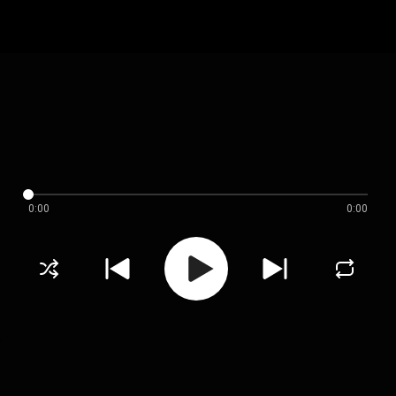
0:00
0:00