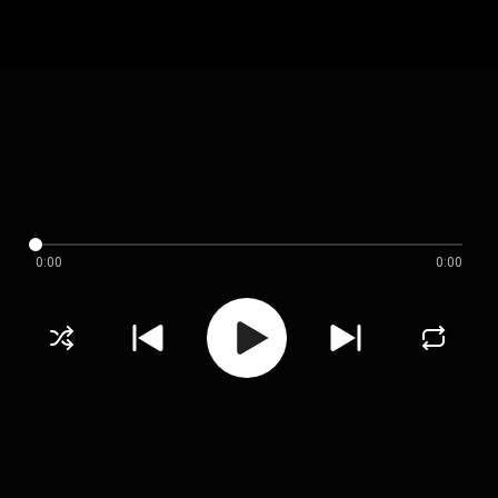
0:00
0:00