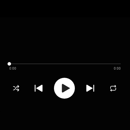
0:00
0:00