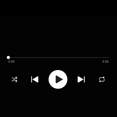
0:00
0:00