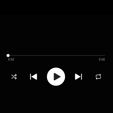
0:00
0:00