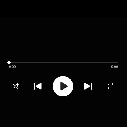
0:00
0:00